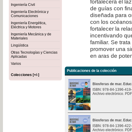
fortalecerá el l
Ingeniería Civil
de guías con fi
Ingeniería Electrónica y
diseñada para or
Comunicaciones
con los océanos.
Ingeniería Energética,
Eléctrica y Motores
fortalecer la rel
Ingeniería Mecánica y de
incentivando que
Materiales
familiar. Se trat
Lingüística
promover una sin
Otras Tecnologías y Ciencias
en aras de potenc
Aplicadas
Varios
Publicaciones de la colección
Colecciones [+/-]
Biosferas de mar. Educ
ISBN: 978-84-1396-419
Archivo electrónico. PDF
Biosferas de mar. Educ
ISBN: 978-84-1396-422
Archivo electrónico. PDF