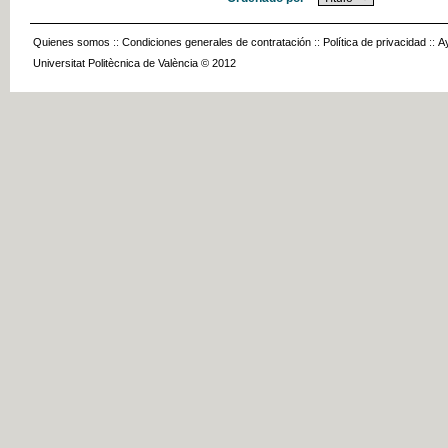
Quienes somos
::
Condiciones generales de contratación
::
Política de privacidad
::
A
Universitat Politècnica de València © 2012