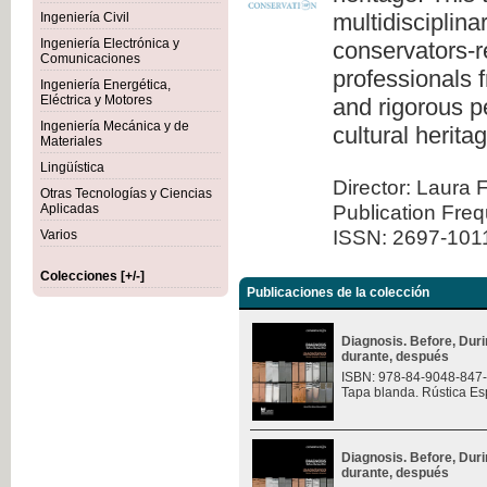
multidisciplina
Ingeniería Civil
Ingeniería Electrónica y
conservators-re
Comunicaciones
professionals 
Ingeniería Energética,
Eléctrica y Motores
and rigorous pe
Ingeniería Mecánica y de
cultural herita
Materiales
Lingüística
Director: Laura 
Otras Tecnologías y Ciencias
Publication Fre
Aplicadas
ISSN: 2697-101
Varios
Colecciones [+/-]
Publicaciones de la colección
Diagnosis. Before, Durin
durante, después
ISBN: 978-84-9048-847
Tapa blanda. Rústica Es
Diagnosis. Before, Durin
durante, después