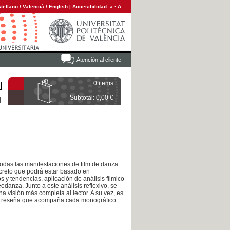
tellano
/
Valencià
/
English
|
Accesibilidad:
a
·
A
Atención al cliente
0 items
Subtotal: 0,00 €
odas las manifestaciones de film de danza.
creto que podrá estar basado en
 y tendencias, aplicación de análisis fílmico
odanza. Junto a este análisis reflexivo, se
 visión más completa al lector. A su vez, es
ve reseña que acompaña cada monográfico.