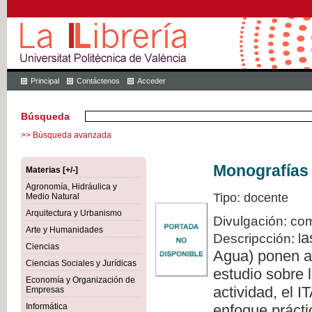
Principal
Contáctenos
Acceder
Búsqueda
>> Búsqueda avanzada
Monografías 
Materias [+/-]
Agronomía, Hidráulica y
Tipo: docente
Medio Natural
Arquitectura y Urbanismo
Divulgación: com
Arte y Humanidades
a
Descripcción: l
Ciencias
Agua) ponen a 
Ciencias Sociales y Jurídicas
estudio sobre l
Economía y Organización de
actividad, el 
Empresas
Informática
enfoque prácti