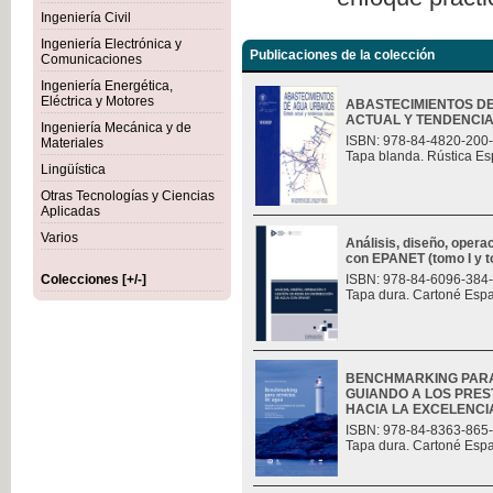
Ingeniería Civil
Ingeniería Electrónica y
Publicaciones de la colección
Comunicaciones
Ingeniería Energética,
Eléctrica y Motores
ABASTECIMIENTOS D
ACTUAL Y TENDENCI
Ingeniería Mecánica y de
ISBN: 978-84-4820-200
Materiales
Tapa blanda. Rústica Es
Lingüística
Otras Tecnologías y Ciencias
Aplicadas
Varios
Análisis, diseño, opera
con EPANET (tomo I y t
Colecciones [+/-]
ISBN: 978-84-6096-384
Tapa dura. Cartoné Esp
BENCHMARKING PARA
GUIANDO A LOS PRES
HACIA LA EXCELENCI
ISBN: 978-84-8363-865
Tapa dura. Cartoné Esp