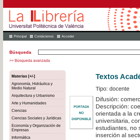
Principal
Contáctenos
Acceder
Búsqueda
>> Búsqueda avanzada
Textos Acadé
Materias [+/-]
Agronomía, Hidráulica y
Tipo: docente
Medio Natural
Arquitectura y Urbanismo
Difusión: comerc
Arte y Humanidades
Descripción: coe
Ciencias
orientada a la c
Ciencias Sociales y Jurídicas
universitaria, c
Economía y Organización de
estudiantes, no 
Empresas
inserción al sec
Informática