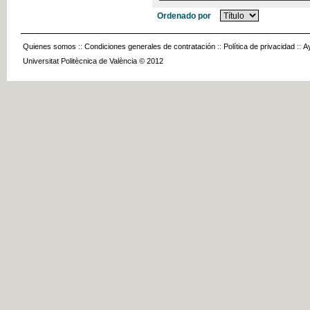
Ordenado por
Quienes somos
::
Condiciones generales de contratación
::
Política de privacidad
::
A
Universitat Politècnica de València © 2012