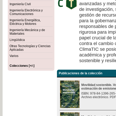
avanzadas y meto
Ingeniería Civil
de investigación, 
Ingeniería Electrónica y
gestión de recurs
Comunicaciones
para la gobernanza
Ingeniería Energética,
Eléctrica y Motores
responsables de p
Ingeniería Mecánica y de
rigurosa para imp
Materiales
papel crucial de l
Lingüística
contra el cambio c
Otras Tecnologías y Ciencias
ClimaTIC se posi
Aplicadas
académica y profe
Varios
sostenible y resili
Colecciones [+/-]
Publicaciones de la colección
Movilidad sostenible. 
estimación de emision
ISBN: 978-84-1396-265
Archivo electrónico. PDF