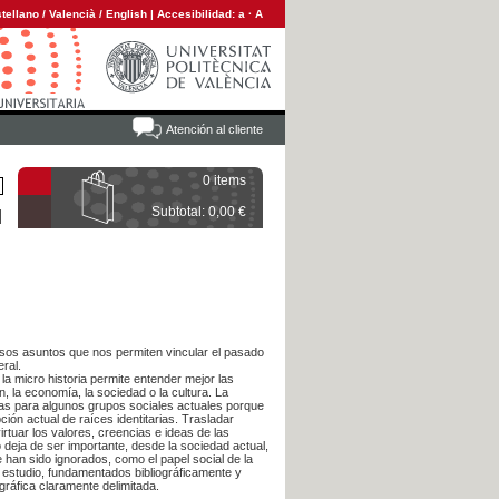
tellano
/
Valencià
/
English
|
Accesibilidad:
a
·
A
Atención al cliente
0 items
Subtotal: 0,00 €
osos asuntos que nos permiten vincular el pasado
eral.
 la micro historia permite entender mejor las
, la economía, la sociedad o la cultura. La
das para algunos grupos sociales actuales porque
ción actual de raíces identitarias. Trasladar
rtuar los valores, creencias e ideas de las
 deja de ser importante, desde la sociedad actual,
an sido ignorados, como el papel social de la
e estudio, fundamentados bibliográficamente y
ráfica claramente delimitada.