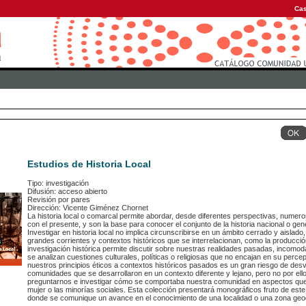
Cas
Estudios de Historia Local
Tipo: investigación
Difusión: acceso abierto
Revisión por pares
Dirección: Vicente Giménez Chornet
La historia local o comarcal permite abordar, desde diferentes perspectivas, numer
con el presente, y son la base para conocer el conjunto de la historia nacional o gen
Investigar en historia local no implica circunscribirse en un ámbito cerrado y aislado,
grandes corrientes y contextos históricos que se interrelacionan, como la producción
investigación histórica permite discutir sobre nuestras realidades pasadas, incomo
se analizan cuestiones culturales, políticas o religiosas que no encajan en su percep
nuestros principios éticos a contextos históricos pasados es un gran riesgo de desvi
comunidades que se desarrollaron en un contexto diferente y lejano, pero no por ello
preguntarnos e investigar cómo se comportaba nuestra comunidad en aspectos que h
mujer o las minorías sociales. Esta colección presentará monográficos fruto de est
donde se comunique un avance en el conocimiento de una localidad o una zona geog