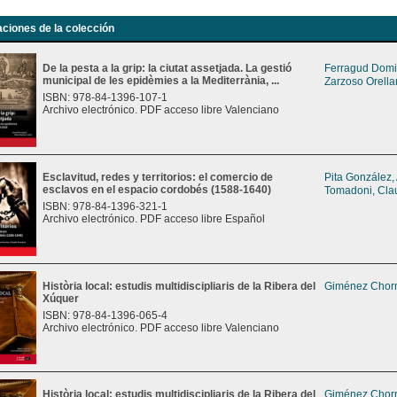
aciones de la colección
De la pesta a la grip: la ciutat assetjada. La gestió
Ferragud Domi
municipal de les epidèmies a la Mediterrània, ...
Zarzoso Orella
ISBN: 978-84-1396-107-1
Archivo electrónico. PDF acceso libre Valenciano
Esclavitud, redes y territorios: el comercio de
Pita González,
esclavos en el espacio cordobés (1588-1640)
Tomadoni, Cla
ISBN: 978-84-1396-321-1
Archivo electrónico. PDF acceso libre Español
Història local: estudis multidiscipliaris de la Ribera del
Giménez Chorn
Xúquer
ISBN: 978-84-1396-065-4
Archivo electrónico. PDF acceso libre Valenciano
Història local: estudis multidiscipliaris de la Ribera del
Giménez Chorn