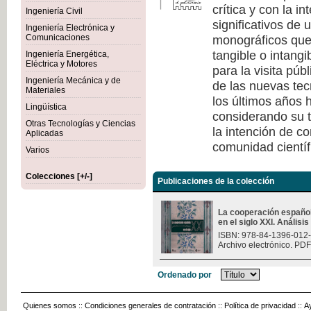
crítica y con la i
Ingeniería Civil
significativos de
Ingeniería Electrónica y
monográficos que 
Comunicaciones
tangible o intang
Ingeniería Energética,
Eléctrica y Motores
para la visita púb
Ingeniería Mecánica y de
de las nuevas tec
Materiales
los últimos años h
Lingüística
considerando su t
Otras Tecnologías y Ciencias
la intención de c
Aplicadas
comunidad científ
Varios
Colecciones [+/-]
Publicaciones de la colección
La cooperación españo
en el siglo XXI. Análisi
ISBN: 978-84-1396-012
Archivo electrónico. PDF
Ordenado por
Quienes somos
::
Condiciones generales de contratación
::
Política de privacidad
::
A