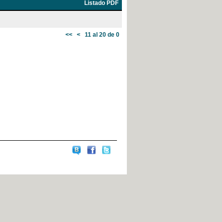
Listado PDF
<<
<
11 al 20 de 0