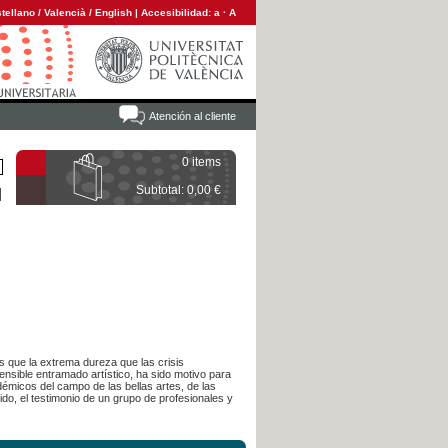
tellano
/
Valencià
/
English
|
Accesibilidad:
a
·
A
Atención al cliente
0 items
Subtotal: 0,00 €
s que la extrema dureza que las crisis
ensible entramado artístico, ha sido motivo para
démicos del campo de las bellas artes, de las
do, el testimonio de un grupo de profesionales y