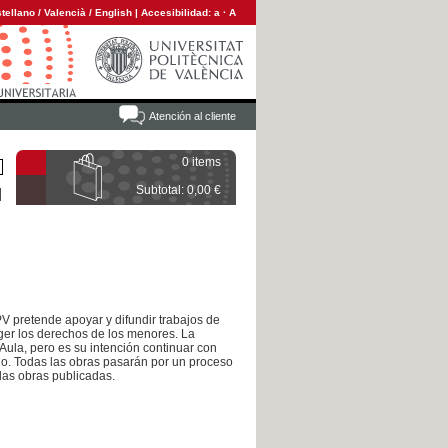
tellano
/
Valencià
/
English
|
Accesibilidad:
a
·
A
Atención al cliente
0 items
Subtotal: 0,00 €
PV pretende apoyar y difundir trabajos de
ger los derechos de los menores. La
Aula, pero es su intención continuar con
mio. Todas las obras pasarán por un proceso
 las obras publicadas.