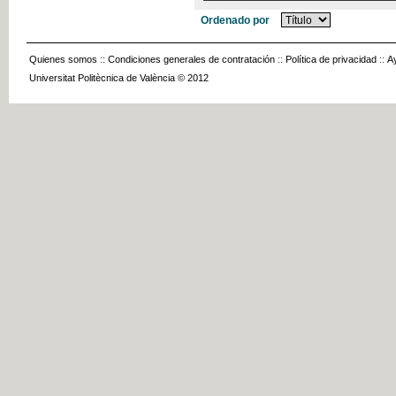
Ordenado por
Quienes somos
::
Condiciones generales de contratación
::
Política de privacidad
::
A
Universitat Politècnica de València © 2012