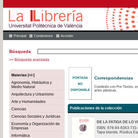
Principal
Contáctenos
Acceder
Búsqueda
>> Búsqueda avanzada
Materias [+/-]
Correspondencias
Agronomía, Hidráulica y
Medio Natural
Coedición con Pre-Textos, est
artes plásticas.
Arquitectura y Urbanismo
Arte y Humanidades
Publicaciones de la colección
Ciencias
Ciencias Sociales y Jurídicas
DE LA FATIGA DE LO V
Economía y Organización de
ISBN: 978-84-8363-731
Empresas
Tapa blanda. Rústica Es
Informática