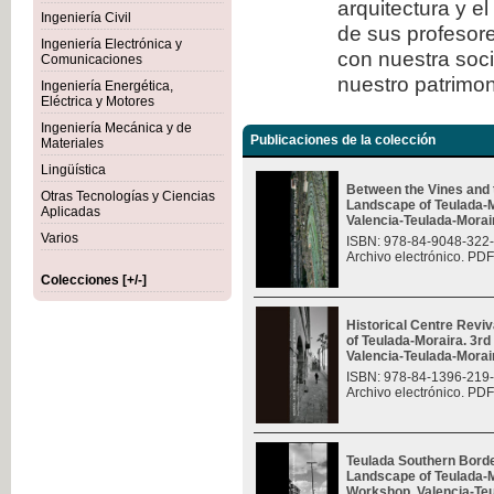
arquitectura y e
Ingeniería Civil
de sus profesore
Ingeniería Electrónica y
con nuestra soc
Comunicaciones
nuestro patrimon
Ingeniería Energética,
Eléctrica y Motores
Ingeniería Mecánica y de
Publicaciones de la colección
Materiales
Lingüística
Between the Vines and 
Otras Tecnologías y Ciencias
Landscape of Teulada-M
Aplicadas
Valencia-Teulada-Moraira
Varios
ISBN: 978-84-9048-322
Archivo electrónico. PDF
Colecciones [+/-]
Historical Centre Revi
of Teulada-Moraira. 3rd
Valencia-Teulada-Moraira
ISBN: 978-84-1396-219
Archivo electrónico. PDF
Teulada Southern Borde
Landscape of Teulada-Mo
Workshop, Valencia-Teul