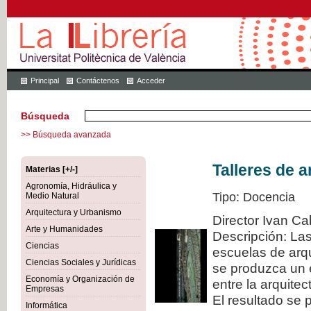
Principal
Contáctenos
Acceder
Búsqueda
>> Búsqueda avanzada
Talleres de a
Materias [+/-]
Agronomía, Hidráulica y
Tipo: Docencia
Medio Natural
Arquitectura y Urbanismo
Director Ivan Ca
Arte y Humanidades
Descripción: La
Ciencias
escuelas de arqu
Ciencias Sociales y Jurídicas
se produzca un 
Economía y Organización de
entre la arquitec
Empresas
El resultado se 
Informática