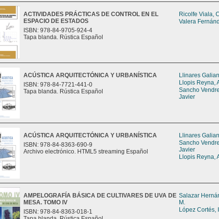
ACTIVIDADES PRÁCTICAS DE CONTROL EN EL
Ricolfe Viala, 
ESPACIO DE ESTADOS
Valera Fernán
ISBN: 978-84-9705-924-4
Tapa blanda. Rústica Español
ACÚSTICA ARQUITECTÓNICA Y URBANÍSTICA
Llinares Galia
Llopis Reyna, 
ISBN: 978-84-7721-441-0
Sancho Vendrel
Tapa blanda. Rústica Español
Javier
ACÚSTICA ARQUITECTÓNICA Y URBANÍSTICA
Llinares Galia
Sancho Vendrel
ISBN: 978-84-8363-690-9
Javier
Archivo electrónico. HTML5 streaming Español
Llopis Reyna, 
AMPELOGRAFÍA BÁSICA DE CULTIVARES DE UVA DE
Salazar Herná
MESA. TOMO IV
M.
López Cortés, 
ISBN: 978-84-8363-018-1
Tapa blanda. Rústica Español