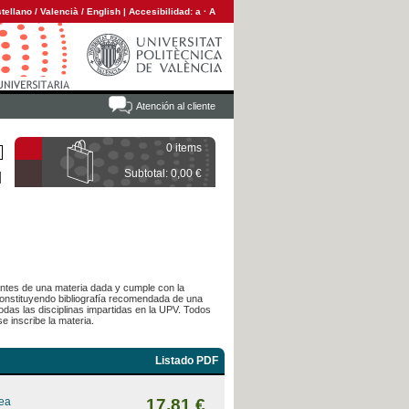
tellano
/
Valencià
/
English
|
Accesibilidad:
a
·
A
Atención al cliente
0 items
Subtotal: 0,00 €
diantes de una materia dada y cumple con la
 constituyendo bibliografía recomendada de una
das las disciplinas impartidas en la UPV. Todos
e inscribe la materia.
Listado PDF
rea
17,81 €