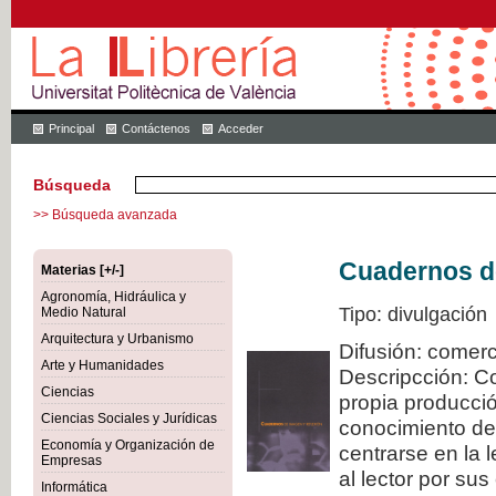
Principal
Contáctenos
Acceder
Búsqueda
>> Búsqueda avanzada
Cuadernos de
Materias [+/-]
Agronomía, Hidráulica y
Tipo: divulgación
Medio Natural
Arquitectura y Urbanismo
Difusión: comerc
Arte y Humanidades
Descripcción: C
Ciencias
propia producció
Ciencias Sociales y Jurídicas
conocimiento de
Economía y Organización de
centrarse en la 
Empresas
al lector por sus
Informática