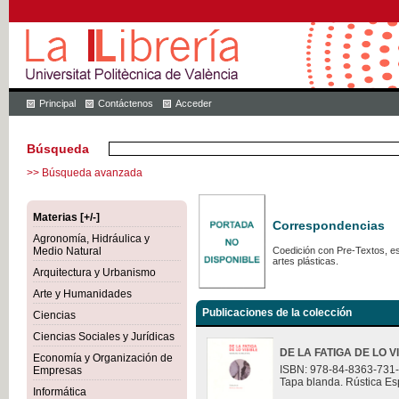
Principal
Contáctenos
Acceder
Búsqueda
>> Búsqueda avanzada
Materias [+/-]
Correspondencias
Agronomía, Hidráulica y
Medio Natural
Coedición con Pre-Textos, est
artes plásticas.
Arquitectura y Urbanismo
Arte y Humanidades
Publicaciones de la colección
Ciencias
Ciencias Sociales y Jurídicas
DE LA FATIGA DE LO V
Economía y Organización de
ISBN: 978-84-8363-731
Empresas
Tapa blanda. Rústica Es
Informática