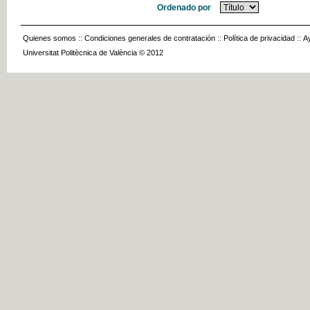
Ordenado por
Quienes somos
::
Condiciones generales de contratación
::
Política de privacidad
::
A
Universitat Politècnica de València © 2012