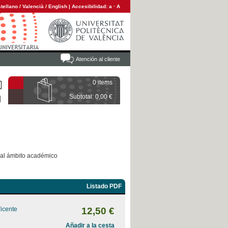
tellano
/
Valencià
/
English
|
Accesibilidad:
a
·
A
Atención al cliente
0 items
Subtotal: 0,00 €
 al ámbito académico
Listado PDF
Vicente
12,50 €
Añadir a la cesta