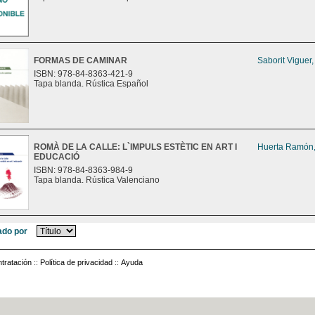
FORMAS DE CAMINAR
Saborit Viguer
ISBN: 978-84-8363-421-9
Tapa blanda. Rústica Español
ROMÀ DE LA CALLE: L`IMPULS ESTÈTIC EN ART I
Huerta Ramón,
EDUCACIÓ
ISBN: 978-84-8363-984-9
Tapa blanda. Rústica Valenciano
do por
tratación
::
Política de privacidad
::
Ayuda