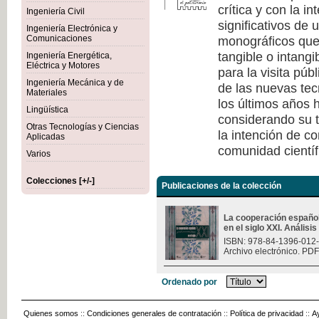
crítica y con la i
Ingeniería Civil
significativos de
Ingeniería Electrónica y
monográficos que 
Comunicaciones
tangible o intang
Ingeniería Energética,
Eléctrica y Motores
para la visita púb
Ingeniería Mecánica y de
de las nuevas tec
Materiales
los últimos años h
Lingüística
considerando su t
Otras Tecnologías y Ciencias
la intención de c
Aplicadas
comunidad científ
Varios
Colecciones [+/-]
Publicaciones de la colección
La cooperación españo
en el siglo XXI. Análisi
ISBN: 978-84-1396-012
Archivo electrónico. PDF
Ordenado por
Quienes somos
::
Condiciones generales de contratación
::
Política de privacidad
::
A