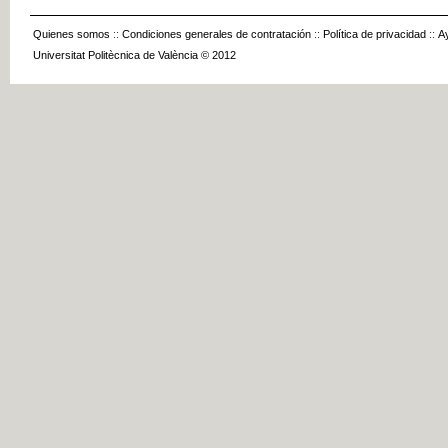
Quienes somos
::
Condiciones generales de contratación
::
Política de privacidad
::
A
Universitat Politècnica de València © 2012