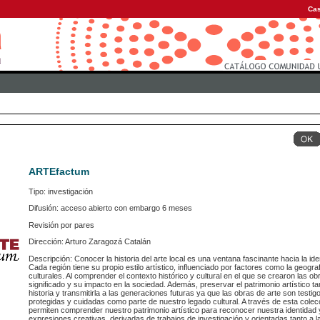
Cas
ARTEfactum
Tipo: investigación
Difusión: acceso abierto con embargo 6 meses
Revisión por pares
Dirección: Arturo Zaragozá Catalán
Descripción: Conocer la historia del arte local es una ventana fascinante hacia la ide
Cada región tiene su propio estilo artístico, influenciado por factores como la geografí
culturales. Al comprender el contexto histórico y cultural en el que se crearon las
significado y su impacto en la sociedad. Además, preservar el patrimonio artístico 
historia y transmitirla a las generaciones futuras ya que las obras de arte son test
protegidas y cuidadas como parte de nuestro legado cultural. A través de esta cole
permiten comprender nuestro patrimonio artístico para reconocer nuestra identidad
expresiones creativas, derivadas de trabajos de investigación y orientadas tanto a