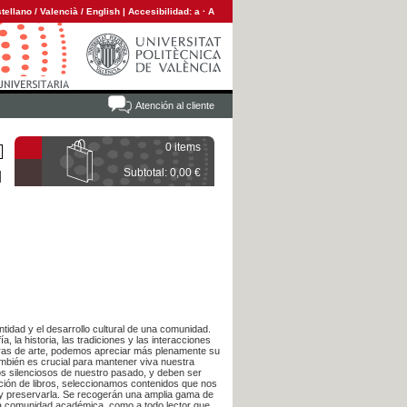
tellano
/
Valencià
/
English
|
Accesibilidad:
a
·
A
Atención al cliente
0 items
Subtotal: 0,00 €
ntidad y el desarrollo cultural de una comunidad.
a, la historia, las tradiciones y las interacciones
 obras de arte, podemos apreciar más plenamente su
también es crucial para mantener viva nuestra
igos silenciosos de nuestro pasado, y deben ser
cción de libros, seleccionamos contenidos que nos
 y preservarla. Se recogerán una amplia gama de
 la comunidad académica, como a todo lector que