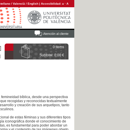
tellano
/
Valencià
/
English
|
Accesibilidad:
a
·
A
Atención al cliente
0 items
Subtotal: 0,00 €
a femineidad bíblica, desde una perspectiva
nque recogidas y reconocidas textualmente
sarrollo y creación de sus arquetipos, tanto
sculinos.
cional de estas féminas y sus diferentes tipos
ogía iconográfica donde el conocimiento de
eadas, es fundamental para poder abordar un
forma y el contenido de las imágenes objeto