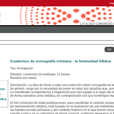
Cas
Cuadernos de iconografía cristiana - la femineidad bíblica
Tipo: investigación
Difusión: comercial con embargo 12 meses
Revisión por pares
Descripción. La idea de llevar a cabo una colección sobre iconografía de l
de género, surge por la necesidad de poner en valor sus hazañas que, au
no manifiestan la importancia y hegemonía que han jugado a lo largo del de
de forma narrativa como artística, en contraposición con sus homólogos ma
El hilo conductor de estas publicaciones, para manifestar el carácter excep
de representación artística, está basado en la realización de una metodol
las fuentes escritas primarias y del contexto histórico en el que fueron cr
estudio icónico en su integridad de forma correcta, pudiendo desgranar la 