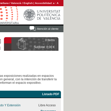
tellano
/
Valencià
/
English
|
Accesibilidad:
a
·
A
Atención al cliente
0 items
Subtotal: 0,00 €
 las exposiciones realizadas en espacios
n general, con la intención de transferir la
onforman el espacio expositivo.
Listado PDF
ado Y Extensión
Libre Acceso