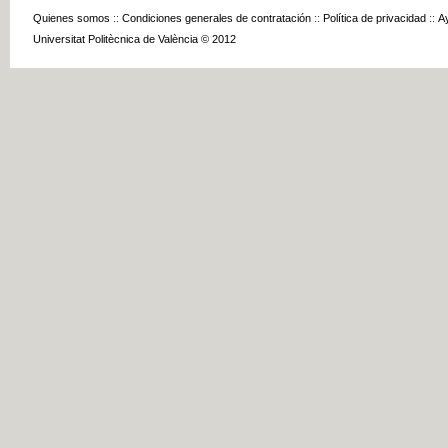
Quienes somos
::
Condiciones generales de contratación
::
Política de privacidad
::
A
Universitat Politècnica de València © 2012