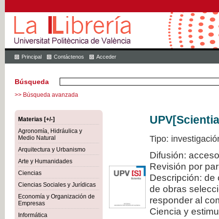
Principal
Contáctenos
Acceder
Búsqueda
>> Búsqueda avanzada
UPV[Scientia
Materias [+/-]
Agronomía, Hidráulica y
Tipo: investigació
Medio Natural
Arquitectura y Urbanismo
Difusión: acceso
Arte y Humanidades
Revisión por pa
Ciencias
Descripción: de 
Ciencias Sociales y Jurídicas
de obras selecci
Economía y Organización de
responder al com
Empresas
Ciencia y estimul
Informática