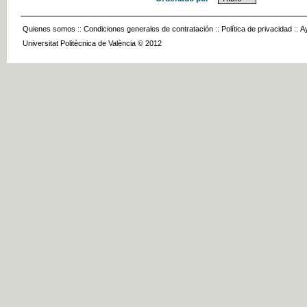
Quienes somos
::
Condiciones generales de contratación
::
Política de privacidad
::
A
Universitat Politècnica de València © 2012