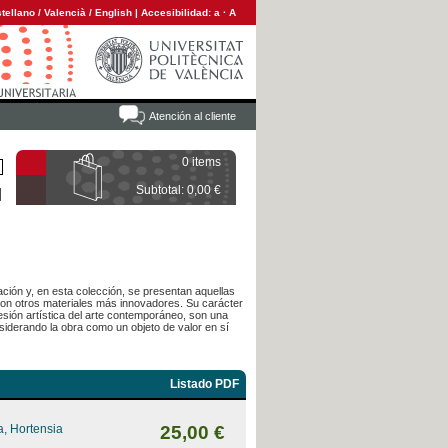
tellano
/
Valencià
/
English
|
Accesibilidad:
a
·
A
Atención al cliente
0 items
Subtotal: 0,00 €
ación y, en esta colección, se presentan aquellas
con otros materiales más innovadores. Su carácter
esión artística del arte contemporáneo, son una
siderando la obra como un objeto de valor en sí
Listado PDF
, Hortensia
25,00 €