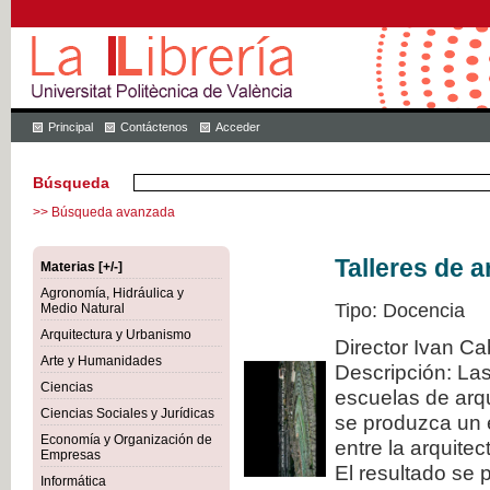
Principal
Contáctenos
Acceder
Búsqueda
>> Búsqueda avanzada
Talleres de a
Materias [+/-]
Agronomía, Hidráulica y
Tipo: Docencia
Medio Natural
Arquitectura y Urbanismo
Director Ivan Ca
Arte y Humanidades
Descripción: La
Ciencias
escuelas de arqu
Ciencias Sociales y Jurídicas
se produzca un 
Economía y Organización de
entre la arquitec
Empresas
El resultado se 
Informática