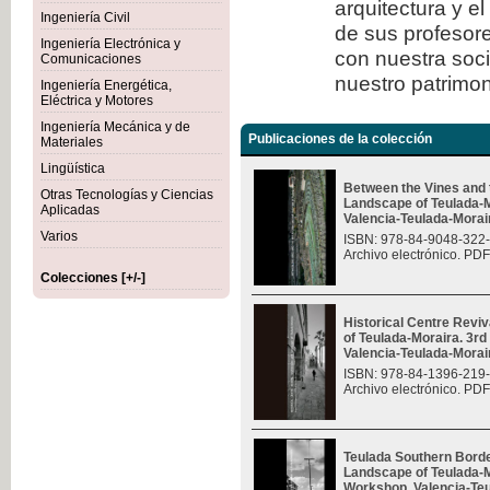
arquitectura y e
Ingeniería Civil
de sus profesore
Ingeniería Electrónica y
con nuestra soc
Comunicaciones
nuestro patrimon
Ingeniería Energética,
Eléctrica y Motores
Ingeniería Mecánica y de
Publicaciones de la colección
Materiales
Lingüística
Between the Vines and 
Otras Tecnologías y Ciencias
Landscape of Teulada-M
Aplicadas
Valencia-Teulada-Moraira
Varios
ISBN: 978-84-9048-322
Archivo electrónico. PDF
Colecciones [+/-]
Historical Centre Revi
of Teulada-Moraira. 3rd
Valencia-Teulada-Moraira
ISBN: 978-84-1396-219
Archivo electrónico. PDF
Teulada Southern Borde
Landscape of Teulada-Mo
Workshop, Valencia-Teul