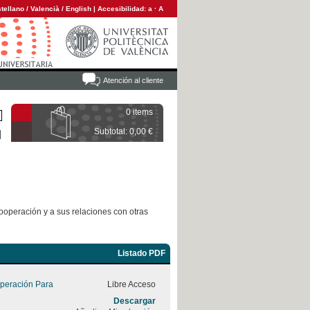
tellano
/
Valencià
/
English
|
Accesibilidad:
a
·
A
Atención al cliente
0 items
Subtotal: 0,00 €
ooperación y a sus relaciones con otras
Listado PDF
peración Para
Libre Acceso
Descargar