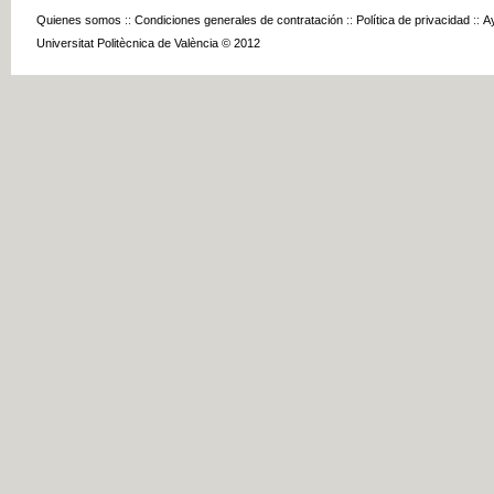
Quienes somos
::
Condiciones generales de contratación
::
Política de privacidad
::
A
Universitat Politècnica de València © 2012