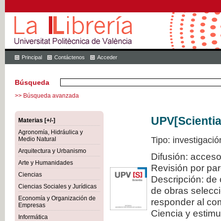
Principal
Contáctenos
Acceder
Búsqueda
>> Búsqueda avanzada
UPV[Scientia
Materias [+/-]
Agronomía, Hidráulica y
Tipo: investigació
Medio Natural
Arquitectura y Urbanismo
Difusión: acceso
Arte y Humanidades
Revisión por pa
Ciencias
Descripción: de 
Ciencias Sociales y Jurídicas
de obras selecci
Economía y Organización de
responder al com
Empresas
Ciencia y estimul
Informática