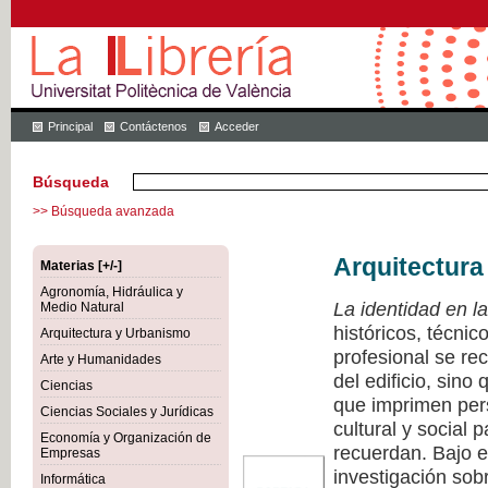
Principal
Contáctenos
Acceder
Búsqueda
>> Búsqueda avanzada
Arquitectura
Materias [+/-]
Agronomía, Hidráulica y
La identidad en la
Medio Natural
históricos, técnic
Arquitectura y Urbanismo
profesional se rec
Arte y Humanidades
del edificio, sino
Ciencias
que imprimen pers
Ciencias Sociales y Jurídicas
cultural y social 
Economía y Organización de
recuerdan. Bajo e
Empresas
investigación sobr
Informática