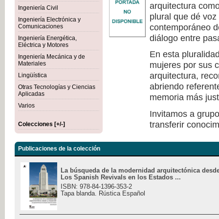
arquitectura como 
Ingeniería Civil
plural que dé voz
Ingeniería Electrónica y
contemporáneo de
Comunicaciones
diálogo entre pas
Ingeniería Energética,
Eléctrica y Motores
En esta pluralida
Ingeniería Mecánica y de
mujeres por sus c
Materiales
arquitectura, rec
Lingüística
abriendo referen
Otras Tecnologías y Ciencias
Aplicadas
memoria más justa 
Varios
Invitamos a grupo
transferir conocim
Colecciones [+/-]
Publicaciones de la colección
La búsqueda de la modernidad arquitectónica desde 
Los Spanish Revivals en los Estados ...
ISBN: 978-84-1396-353-2
Tapa blanda. Rústica Español