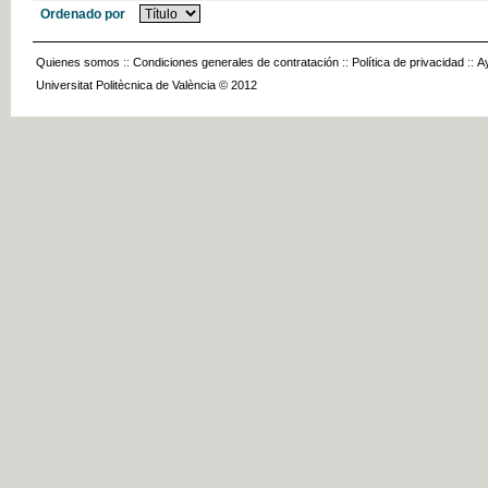
Ordenado por
Quienes somos
::
Condiciones generales de contratación
::
Política de privacidad
::
A
Universitat Politècnica de València © 2012