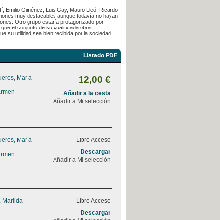
tí, Emilio Giménez, Luis Gay, Mauro Lleó, Ricardo
aciones muy destacables aunque todavía no hayan
ciones. Otro grupo estaría protagonizado por
que el conjunto de su cualificada obra
e su utilidad sea bien recibida por la sociedad.
Listado PDF
ueres, María
12,00 €
armen
Añadir a la cesta
Añadir a Mi selección
ueres, María
Libre Acceso
Descargar
armen
Añadir a Mi selección
, Marilda
Libre Acceso
Descargar