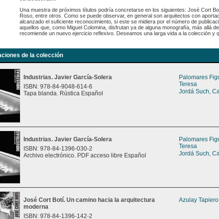
Una muestra de próximos títulos podría concretarse en los siguientes: José Cort Bo
Roso, entre otros. Como se puede observar, en general son arquitectos con aport
alcanzado el suficiente reconocimiento, si este se midiera por el número de publica
aquellos que, como Miguel Colomina, disfrutan ya de alguna monografía, más allá de 
recomiende un nuevo ejercicio reflexivo. Deseamos una larga vida a la colección y qu
aciones de la colección
Industrias. Javier García-Solera
Palomares Fig
Teresa
ISBN: 978-84-9048-614-6
Jordá Such, C
Tapa blanda. Rústica Español
Industrias. Javier García-Solera
Palomares Fig
Teresa
ISBN: 978-84-1396-030-2
Jordá Such, C
Archivo electrónico. PDF acceso libre Español
José Cort Botí. Un camino hacia la arquitectura
Azulay Tapiero
moderna
ISBN: 978-84-1396-142-2