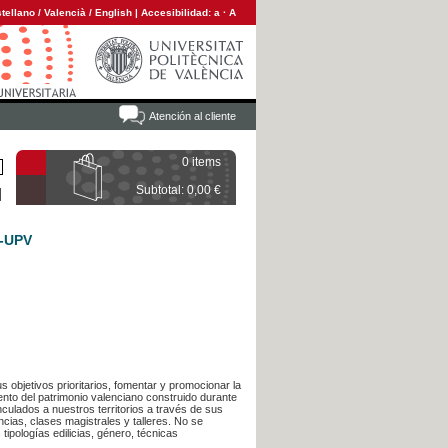
tellano
/
Valencià
/
English
|
Accesibilidad:
a
·
A
Atención al cliente
0 items
Subtotal: 0,00 €
A-UPV
s objetivos prioritarios, fomentar y promocionar la
ento del patrimonio valenciano construido durante
inculados a nuestros territorios a través de sus
cias, clases magistrales y talleres. No se
ipologías edilicias, género, técnicas