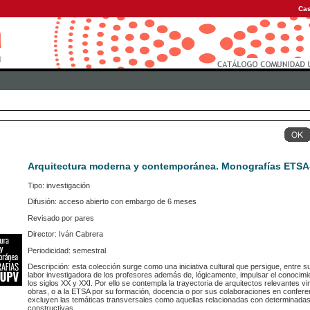
Cas
Arquitectura moderna y contemporánea. Monografías ETS
Tipo: investigación
Difusión: acceso abierto con embargo de 6 meses
Revisado por pares
Director: Iván Cabrera
Periodicidad: semestral
Descripción: esta colección surge como una iniciativa cultural que persigue, entre su
labor investigadora de los profesores además de, lógicamente, impulsar el conocimi
los siglos XX y XXI. Por ello se contempla la trayectoria de arquitectos relevantes v
obras, o a la ETSA por su formación, docencia o por sus colaboraciones en conferen
excluyen las temáticas transversales como aquellas relacionadas con determinadas t
constructivas...