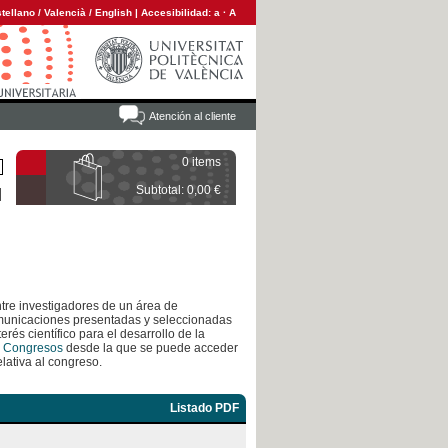
tellano
/
Valencià
/
English
|
Accesibilidad:
a
·
A
Atención al cliente
0 items
Subtotal: 0,00 €
tre investigadores de un área de
omunicaciones presentadas y seleccionadas
erés científico para el desarrollo de la
 Congresos
desde la que se puede acceder
lativa al congreso.
Listado PDF