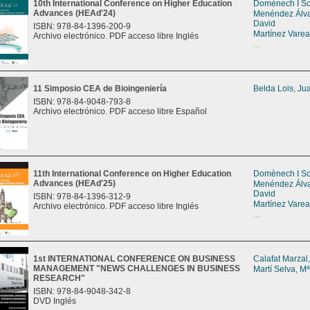
10th International Conference on Higher Education
Domènech I So
Advances (HEAd'24)
Menéndez Álva
David
ISBN: 978-84-1396-200-9
Martínez Varea,
Archivo electrónico. PDF acceso libre Inglés
...
11 Simposio CEA de Bioingeniería
Belda Lois, J
ISBN: 978-84-9048-793-8
Archivo electrónico. PDF acceso libre Español
11th International Conference on Higher Education
Domènech I So
Advances (HEAd'25)
Menéndez Álva
David
ISBN: 978-84-1396-312-9
Martínez Varea,
Archivo electrónico. PDF acceso libre Inglés
...
1st INTERNATIONAL CONFERENCE ON BUSINESS
Calafat Marzal
MANAGEMENT "NEWS CHALLENGES IN BUSINESS
Martí Selva, Mª
RESEARCH"
ISBN: 978-84-9048-342-8
DVD Inglés