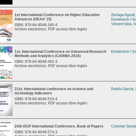
1st International Conference on Higher Education
Zuriaga Agustí
Advances (HEAd' 15)
Domènech I So
Vincent Vela, M
ISBN: 978-84-9048-340-4
...
Archivo electrónico. PDF acceso libre Inglés
1st. International Conference on Advanced Research
Domènech I So
Methods and Analytics (CARMA 2016)
ISBN: 978-84-9048-462-3
Archivo electrónico. PDF acceso libre Inglés
21st. International conference on science and
Rafols García,
technology indicators
ISBN: 978-84-9048-519-4
Archivo electrónico. PDF acceso libre Inglés
24th ISUF International Conference. Book of Papers
Colomer Sendr
ISBN: 978-84-9048-574-3