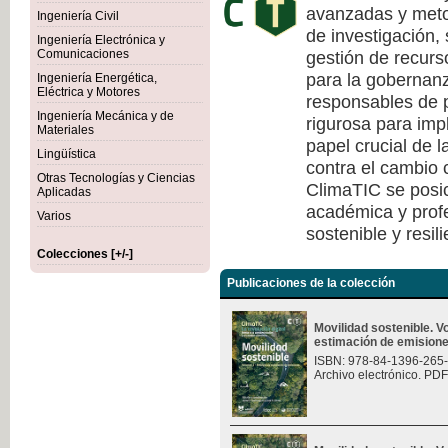
avanzadas y meto
Ingeniería Civil
de investigación, 
Ingeniería Electrónica y
gestión de recurs
Comunicaciones
para la gobernanza
Ingeniería Energética,
Eléctrica y Motores
responsables de p
Ingeniería Mecánica y de
rigurosa para imp
Materiales
papel crucial de l
Lingüística
contra el cambio c
Otras Tecnologías y Ciencias
ClimaTIC se posi
Aplicadas
académica y profe
Varios
sostenible y resili
Colecciones [+/-]
Publicaciones de la colección
Movilidad sostenible. 
estimación de emision
ISBN: 978-84-1396-265
Archivo electrónico. PDF