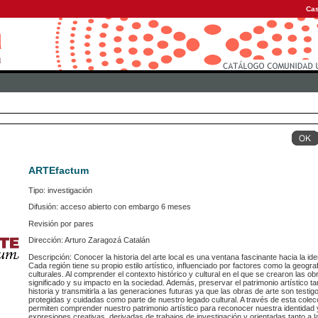
Cas
ARTEfactum
Tipo: investigación
Difusión: acceso abierto con embargo 6 meses
Revisión por pares
Dirección: Arturo Zaragozá Catalán
Descripción: Conocer la historia del arte local es una ventana fascinante hacia la ide
Cada región tiene su propio estilo artístico, influenciado por factores como la geografí
culturales. Al comprender el contexto histórico y cultural en el que se crearon las
significado y su impacto en la sociedad. Además, preservar el patrimonio artístico 
historia y transmitirla a las generaciones futuras ya que las obras de arte son test
protegidas y cuidadas como parte de nuestro legado cultural. A través de esta cole
permiten comprender nuestro patrimonio artístico para reconocer nuestra identidad
expresiones creativas, derivadas de trabajos de investigación y orientadas tanto a