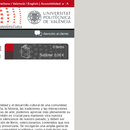
tellano
/
Valencià
/
English
|
Accesibilidad:
a
·
A
Atención al cliente
0 items
Subtotal: 0,00 €
ntidad y el desarrollo cultural de una comunidad.
a, la historia, las tradiciones y las interacciones
 obras de arte, podemos apreciar más plenamente su
también es crucial para mantener viva nuestra
igos silenciosos de nuestro pasado, y deben ser
cción de libros, seleccionamos contenidos que nos
 y preservarla. Se recogerán una amplia gama de
 la comunidad académica, como a todo lector que