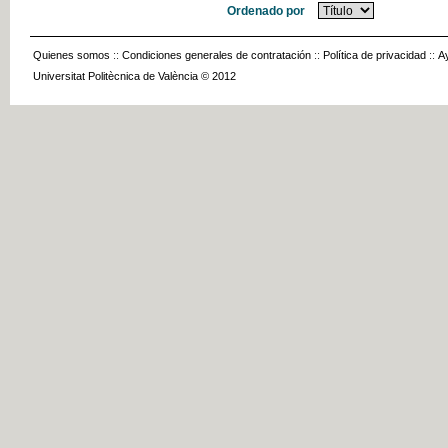
Ordenado por
Quienes somos
::
Condiciones generales de contratación
::
Política de privacidad
::
A
Universitat Politècnica de València © 2012