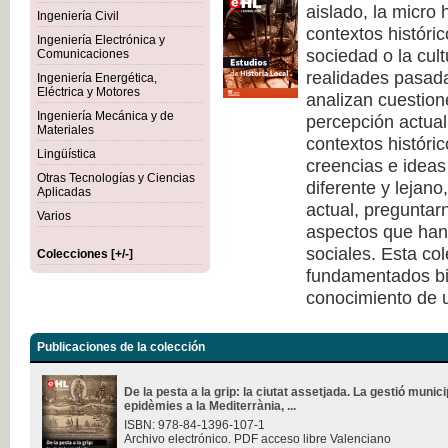
aislado, la micro 
Ingeniería Civil
contextos históri
Ingeniería Electrónica y
sociedad o la cult
Comunicaciones
realidades pasad
Ingeniería Energética,
Eléctrica y Motores
analizan cuestione
Ingeniería Mecánica y de
percepción actual 
Materiales
contextos históri
Lingüística
creencias e ideas
Otras Tecnologías y Ciencias
diferente y lejano
Aplicadas
actual, pregunta
Varios
aspectos que han 
sociales. Esta co
Colecciones [+/-]
fundamentados bi
conocimiento de u
Publicaciones de la colección
De la pesta a la grip: la ciutat assetjada. La gestió munici
epidèmies a la Mediterrània, ...
ISBN: 978-84-1396-107-1
Archivo electrónico. PDF acceso libre Valenciano