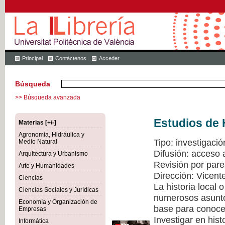
Principal
Contáctenos
Acceder
Búsqueda
>> Búsqueda avanzada
Estudios de 
Materias [+/-]
Agronomía, Hidráulica y
Tipo: investigació
Medio Natural
Difusión: acceso 
Arquitectura y Urbanismo
Revisión por pare
Arte y Humanidades
Dirección: Vicen
Ciencias
La historia local
Ciencias Sociales y Jurídicas
numerosos asuntos
Economía y Organización de
base para conocer
Empresas
Investigar en hist
Informática