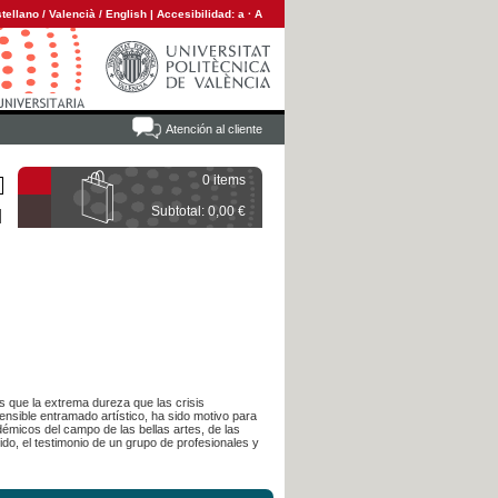
tellano
/
Valencià
/
English
|
Accesibilidad:
a
·
A
Atención al cliente
0 items
Subtotal: 0,00 €
s que la extrema dureza que las crisis
ensible entramado artístico, ha sido motivo para
démicos del campo de las bellas artes, de las
do, el testimonio de un grupo de profesionales y