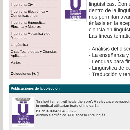
lingüísticas. Con
Ingeniería Civil
dentro de la lingü
Ingeniería Electrónica y
nos permitan avan
Comunicaciones
énfasis en la ace
Ingeniería Energética,
Eléctrica y Motores
ciencia en lingüís
Ingeniería Mecánica y de
Las líneas temáti
Materiales
Lingüística
- Análisis del dis
Otras Tecnologías y Ciencias
- La enseñanza y 
Aplicadas
- Lenguas para fi
Varios
- Lingüística de 
- Traducción y te
Colecciones [+/-]
Publicaciones de la colección
'In short tyme it wil heale the sore'. A relevance perspec
in medical utilitarian texts of the earl ...
ISBN: 978-84-9048-857-7
Archivo electrónico. PDF acceso libre Inglés