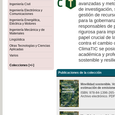
avanzadas y meto
Ingeniería Civil
de investigación, 
Ingeniería Electrónica y
gestión de recurs
Comunicaciones
para la gobernanza
Ingeniería Energética,
Eléctrica y Motores
responsables de p
Ingeniería Mecánica y de
rigurosa para imp
Materiales
papel crucial de l
Lingüística
contra el cambio c
Otras Tecnologías y Ciencias
ClimaTIC se posi
Aplicadas
académica y profe
Varios
sostenible y resili
Colecciones [+/-]
Publicaciones de la colección
Movilidad sostenible. 
estimación de emision
ISBN: 978-84-1396-265
Archivo electrónico. PDF