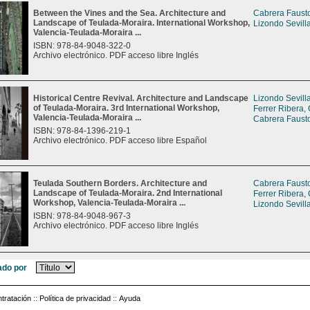
Between the Vines and the Sea. Architecture and
Cabrera Fausto
Landscape of Teulada-Moraira. International Workshop,
Lizondo Sevill
Valencia-Teulada-Moraira ...
ISBN: 978-84-9048-322-0
Archivo electrónico. PDF acceso libre Inglés
Historical Centre Revival. Architecture and Landscape
Lizondo Sevill
of Teulada-Moraira. 3rd International Workshop,
Ferrer Ribera,
Valencia-Teulada-Moraira ...
Cabrera Fausto
ISBN: 978-84-1396-219-1
Archivo electrónico. PDF acceso libre Español
Teulada Southern Borders. Architecture and
Cabrera Fausto
Landscape of Teulada-Moraira. 2nd International
Ferrer Ribera,
Workshop, Valencia-Teulada-Moraira ...
Lizondo Sevill
ISBN: 978-84-9048-967-3
Archivo electrónico. PDF acceso libre Inglés
do por
tratación
::
Política de privacidad
::
Ayuda