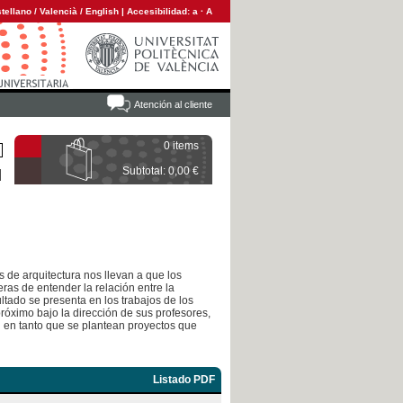
tellano
/
Valencià
/
English
|
Accesibilidad:
a
·
A
Atención al cliente
0 items
Subtotal: 0,00 €
 de arquitectura nos llevan a que los
ras de entender la relación entre la
sultado se presenta en los trabajos de los
róximo bajo la dirección de sus profesores,
d en tanto que se plantean proyectos que
Listado PDF