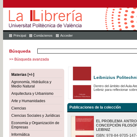
Principal
Contáctenos
Acceder
Búsqueda
>> Búsqueda avanzada
Materias [+/-]
Leibnizius Politechn
Agronomía, Hidráulica y
Medio Natural
Dentro del ámbito del Aula A
Leibniz para reflexionar sob
Arquitectura y Urbanismo
Arte y Humanidades
Publicaciones de la colección
Ciencias
Ciencias Sociales y Jurídicas
EL PROBLEMA ANTRO
Economía y Organización de
CONCEPCIÓN FILOSÓF
Empresas
LEIBNIZ
Informática
ISBN: 978-84-9705-147