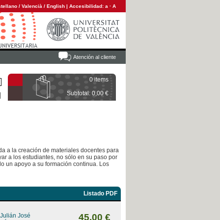
tellano
/
Valencià
/
English
|
Accesibilidad:
a
·
A
Atención al cliente
0 items
Subtotal: 0,00 €
ada a la creación de materiales docentes para
ar a los estudiantes, no sólo en su paso por
ndo un apoyo a su formación continua. Los
Listado PDF
 Julián José
45,00 €