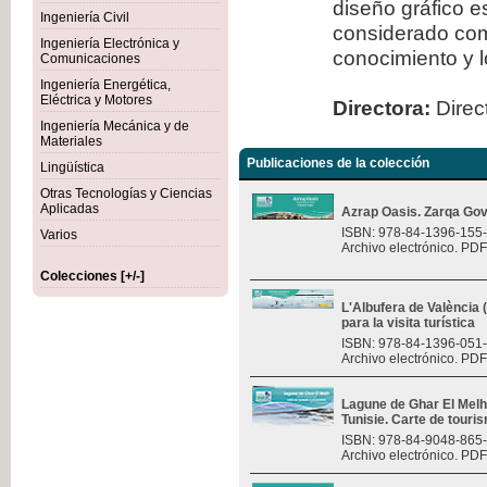
diseño gráfico 
Ingeniería Civil
considerado com
Ingeniería Electrónica y
conocimiento y l
Comunicaciones
Ingeniería Energética,
Eléctrica y Motores
Directora:
Direct
Ingeniería Mecánica y de
Materiales
Publicaciones de la colección
Lingüística
Otras Tecnologías y Ciencias
Aplicadas
Azrap Oasis. Zarqa Gov
ISBN: 978-84-1396-155
Varios
Archivo electrónico. PDF
Colecciones [+/-]
L'Albufera de València
para la visita turística
ISBN: 978-84-1396-051
Archivo electrónico. PDF
Lagune de Ghar El Melh 
Tunisie. Carte de touri
ISBN: 978-84-9048-865
Archivo electrónico. PDF