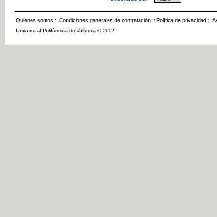
Quienes somos
::
Condiciones generales de contratación
::
Política de privacidad
::
A
Universitat Politècnica de València © 2012