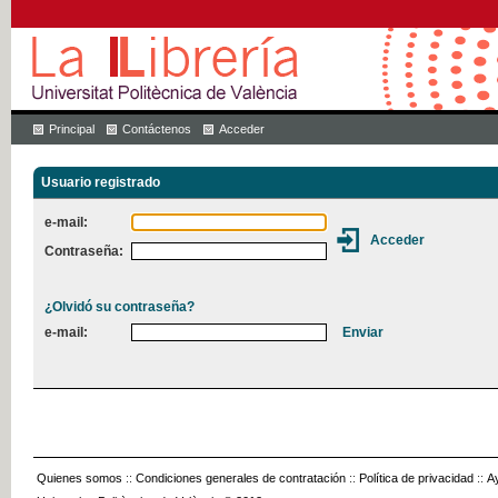
Principal
Contáctenos
Acceder
Usuario registrado
e-mail:
Contraseña:
¿Olvidó su contraseña?
e-mail:
Quienes somos
::
Condiciones generales de contratación
::
Política de privacidad
::
A