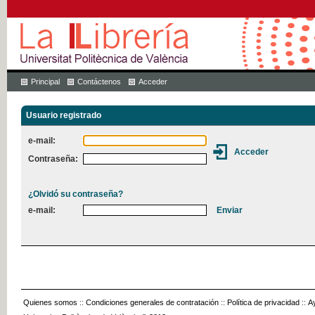
Principal
Contáctenos
Acceder
Usuario registrado
e-mail:
Contraseña:
¿Olvidó su contraseña?
e-mail:
Quienes somos
::
Condiciones generales de contratación
::
Política de privacidad
::
A