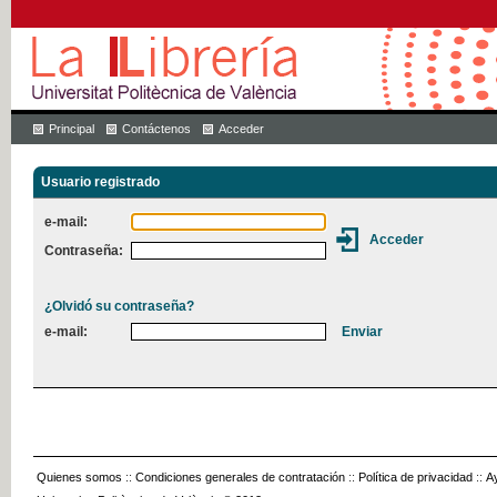
Principal
Contáctenos
Acceder
Usuario registrado
e-mail:
Contraseña:
¿Olvidó su contraseña?
e-mail:
Quienes somos
::
Condiciones generales de contratación
::
Política de privacidad
::
A