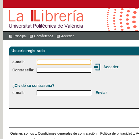
Principal
Contáctenos
Acceder
Usuario registrado
e-mail:
Contraseña:
¿Olvidó su contraseña?
e-mail:
Quienes somos
::
Condiciones generales de contratación
::
Política de privacidad
::
A